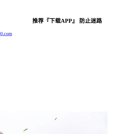
推荐『下载APP』 防止迷路
00.com