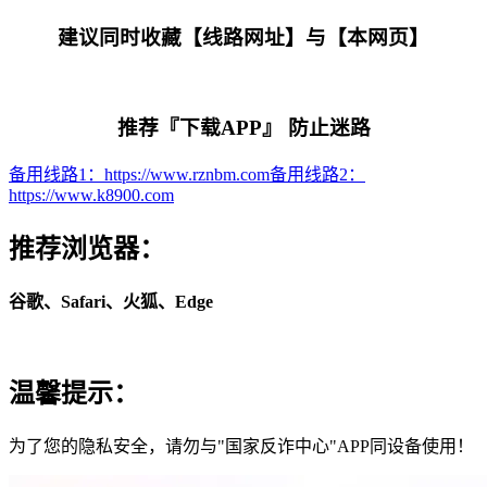
建议同时收藏【线路网址】与【本网页】
推荐『下载APP』 防止迷路
备用线路
1
：
https://www.rznbm.com
备用线路
2
：
https://www.k8900.com
推荐浏览器：
谷歌、Safari、火狐、Edge
温馨提示：
为了您的隐私安全，请勿与"国家反诈中心"APP同设备使用！