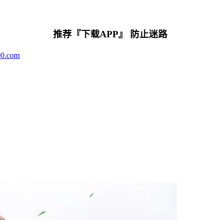
推荐『下载APP』 防止迷路
00.com