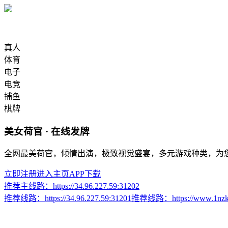
真人
体育
电子
电竞
捕鱼
棋牌
美女荷官 · 在线发牌
全网最美荷官，倾情出演，极致视觉盛宴，多元游戏种类，为
立即注册
进入主页
APP下载
推荐主线路：
https://34.96.227.59:31202
推荐线路：
https://34.96.227.59:31201
推荐线路：
https://www.1nz