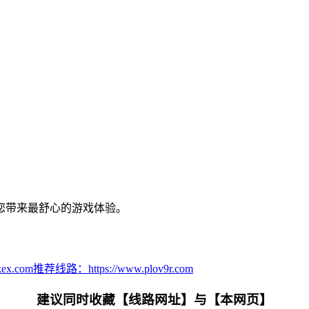
您带来最舒心的游戏体验。
kex.com
推荐线路：
https://www.plov9r.com
建议同时收藏【线路网址】与【本网页】