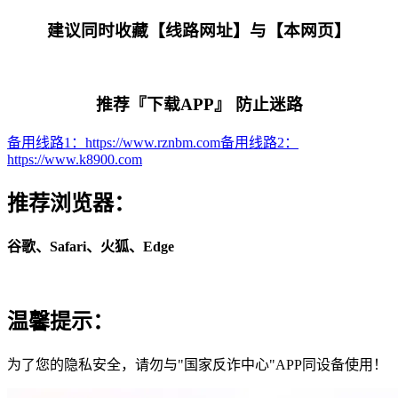
建议同时收藏【线路网址】与【本网页】
推荐『下载APP』 防止迷路
备用线路
1
：
https://www.rznbm.com
备用线路
2
：
https://www.k8900.com
推荐浏览器：
谷歌、Safari、火狐、Edge
温馨提示：
为了您的隐私安全，请勿与"国家反诈中心"APP同设备使用！