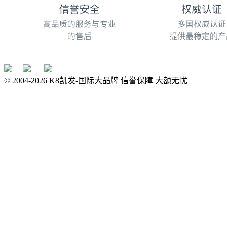
© 2004-
2026
K8凯发-国际大品牌 信誉保障 大额无忧