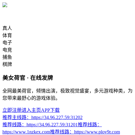
真人
体育
电子
电竞
捕鱼
棋牌
美女荷官 · 在线发牌
全网最美荷官，倾情出演，极致视觉盛宴，多元游戏种类，为
您带来最舒心的游戏体验。
立即注册
进入主页
APP下载
推荐主线路：
https://34.96.227.59:31202
推荐线路：
https://34.96.227.59:31201
推荐线路：
https://www.1nzkex.com
推荐线路：
https://www.plov9r.com