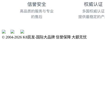
© 2004-
2026
K8凯发-国际大品牌 信誉保障 大额无忧